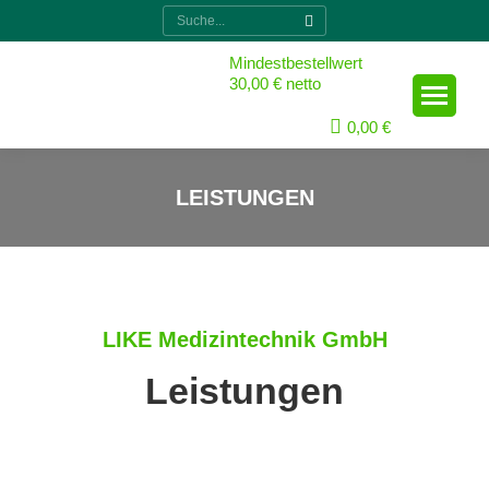
Suche:
Mindestbestellwert
30,00 € netto
0,00
€
LEISTUNGEN
Sie sind hier:
LIKE Medizintechnik GmbH
Leistungen