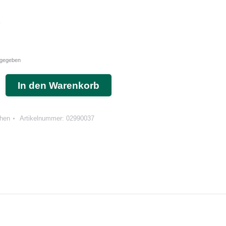
.
angegeben
T®
In den Warenkorb
chen
Artikelnummer:
02990037