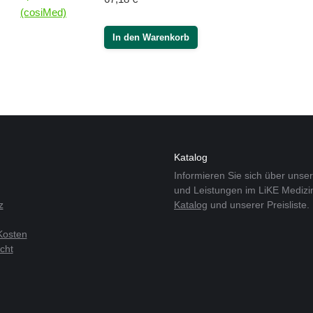
In den Warenkorb
Katalog
Informieren Sie sich über unse
und Leistungen im LiKE Medizi
z
Katalog
und unserer Preisliste.
Kosten
cht