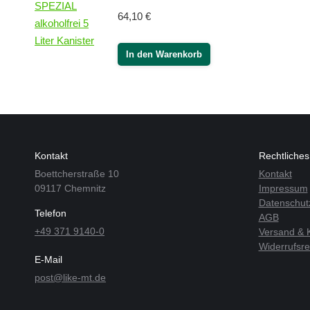
64,10
€
In den Warenkorb
Kontakt
Rechtliches
Boettcherstraße 10
Kontakt
09117 Chemnitz
Impressum
Datenschut
Telefon
AGB
+49 371 9140-0
Versand & 
Widerrufsre
E-Mail
post@like-mt.de