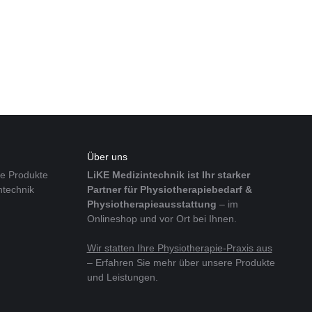
Über uns
re Produkte
LiKE Medizintechnik ist Ihr starker
ntechnik
Partner für Physiotherapiebedarf &
Physiotherapieausstattung
– im
Onlineshop und vor Ort bei Ihnen.
Wir statten Ihre Physiotherapie-Praxis aus
– Erfahren Sie mehr über unsere Produkte
und Leistungen.