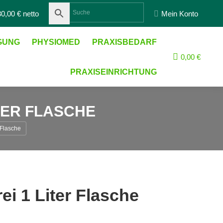
Suche:
0,00 € netto
Mein Konto
IGUNG
PHYSIOMED
PRAXISBEDARF
0,00
€
PRAXISEINRICHTUNG
TER FLASCHE
Flasche
 1 Liter Flasche