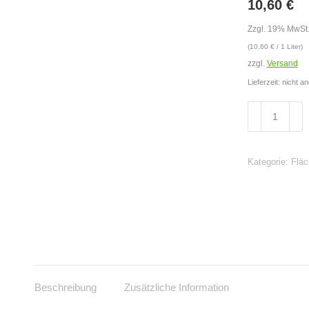
10,60
€
Zzgl. 19% MwSt
(
10,60
€
/ 1 Liter)
zzgl.
Versand
Lieferzeit: nicht 
DESCOSEP
SPEZIAL
alkoholfrei
1
Kategorie:
Flä
Liter
Flasche
Menge
Beschreibung
Zusätzliche Information