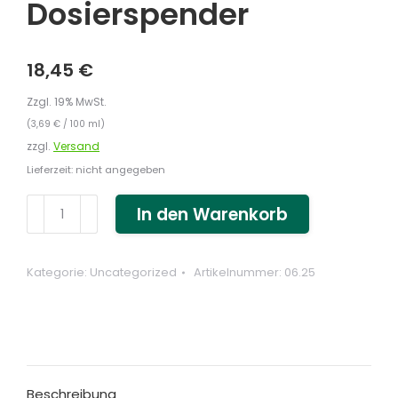
Dosierspender
18,45
€
Zzgl. 19% MwSt.
(
3,69
€
/ 100 ml)
zzgl.
Versand
Lieferzeit: nicht angegeben
Hot
In den Warenkorb
Stone
Massageöl
(cosiMed)
Kategorie:
Uncategorized
Artikelnummer:
06.25
500
ml
Flasche
mit
Dosierspender
Beschreibung