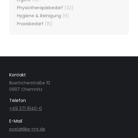
Physiotherapiebedarf
(22)
Hygiene & Reinigung
(9)
Praxisbedarf
(15)
Kontakt
Boettcherstraße 10
09117 Chemnitz
Telefon
+49 371 9140-0
E-Mail
post@like-mt.de