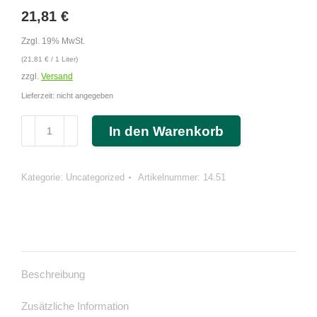
21,81
€
Zzgl. 19% MwSt.
(
21,81
€
/ 1 Liter)
zzgl.
Versand
Lieferzeit: nicht angegeben
Massagelotion
In den Warenkorb
Gingko-
Limette
(cosiMed)
Kategorie:
Uncategorized
Artikelnummer:
14.51
1
Liter
Flasche
Menge
Beschreibung
Zusätzliche Information