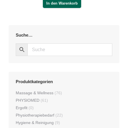
Suche…
Produktkategorien
Massage & Wellness
(76)
PHYSIOMED
(61)
Ergofit
(0)
Physiotherapiebedarf
(22)
Hygiene & Reinigung
(9)
Praxisbedarf
(15)