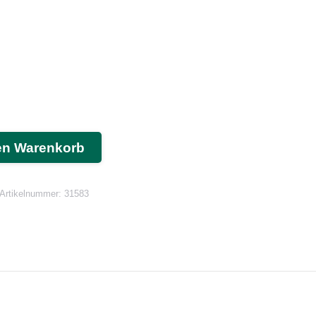
en Warenkorb
Artikelnummer:
31583