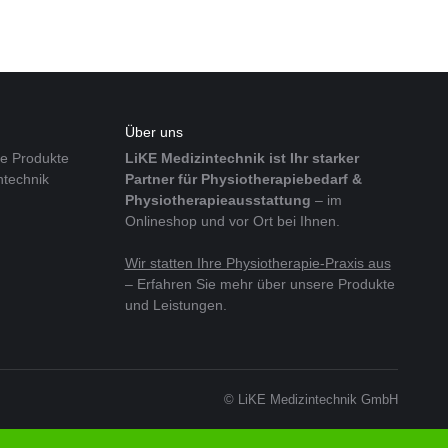
Über uns
re Produkte
LiKE Medizintechnik ist Ihr starker
ntechnik
Partner für Physiotherapiebedarf &
Physiotherapieausstattung
– im
Onlineshop und vor Ort bei Ihnen.
Wir statten Ihre Physiotherapie-Praxis aus
– Erfahren Sie mehr über unsere Produkte
und Leistungen.
© LiKE Medizintechnik GmbH