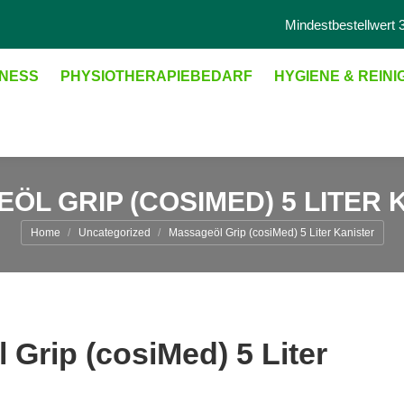
Mindestbestellwert 3
NESS
PHYSIOTHERAPIEBEDARF
HYGIENE & REIN
ÖL GRIP (COSIMED) 5 LITER 
Sie sind hier:
Home
Uncategorized
Massageöl Grip (cosiMed) 5 Liter Kanister
Grip (cosiMed) 5 Liter