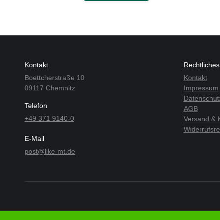
Kontakt
Rechtliches
Boettcherstraße 10
Kontakt
09117 Chemnitz
Impressum
Datenschut
Telefon
AGB
+49 371 9140-0
Versand & 
Widerrufsre
E-Mail
post@like-mt.de