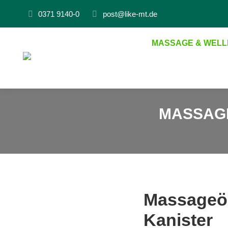
0371 9140-0
post@like-mt.de
MASSAGE & WELL
MASSAGE
Massageöl 
Kanister