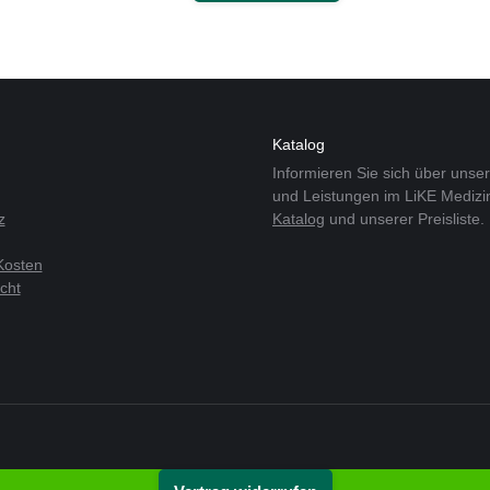
Katalog
Informieren Sie sich über unse
und Leistungen im LiKE Medizi
z
Katalog
und unserer Preisliste.
Kosten
cht