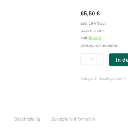
65,50
€
Zzgl. 19% MwSt.
(
13,10
€
/ 1 Liter)
zzgl.
Versand
Lieferzeit: nicht angegeben
Massageöl
In d
Grip
(cosiMed)
5
Kategorie:
Uncategorized
Liter
Kanister
Menge
Beschreibung
Zusätzliche Information