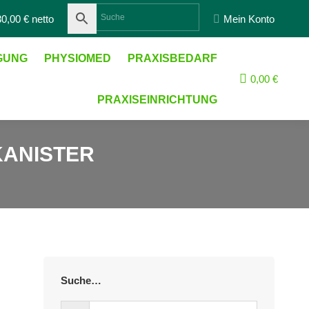
Suche:
0,00 € netto
Mein Konto
IGUNG
PHYSIOMED
PRAXISBEDARF
0,00
€
PRAXISEINRICHTUNG
KANISTER
Suche…