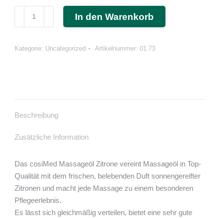
Massageöl
In den Warenkorb
Zitrone
(cosiMed)
6
Kategorie:
Uncategorized
Artikelnummer:
01.73
x
1
Liter
+
Dosierspender
Beschreibung
Menge
Zusätzliche Information
Das cosiMed Massageöl Zitrone vereint Massageöl in Top-
Qualität mit dem frischen, belebenden Duft sonnengereifter
Zitronen und macht jede Massage zu einem besonderen
Pflegeerlebnis.
Es lässt sich gleichmäßig verteilen, bietet eine sehr gute