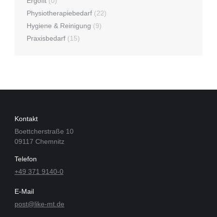
Ergofit
(0)
Physiotherapiebedarf
(22)
Hygiene & Reinigung
(9)
Praxisbedarf
(15)
Kontakt
Boettcherstraße 10
09117 Chemnitz
Telefon
+49 371 9140-0
E-Mail
post@like-mt.de