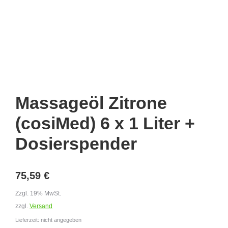
Massageöl Zitrone
(cosiMed) 6 x 1 Liter +
Dosierspender
75,59
€
Zzgl. 19% MwSt.
zzgl.
Versand
Lieferzeit: nicht angegeben