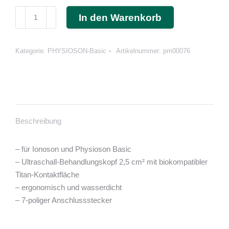
Schallkopf
In den Warenkorb
1
MHz
2,5
Kategorie:
PHYSIOSON-Basic
Artikelnummer:
pm00076
cm²
alt
Typ
R
/
Beschreibung
neu
Typ
– für Ionoson und Physioson Basic
P
– Ultraschall-Behandlungskopf 2,5 cm² mit biokompatibler
Menge
Titan-Kontaktfläche
– ergonomisch und wasserdicht
– 7-poliger Anschlussstecker