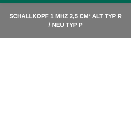
SCHALLKOPF 1 MHZ 2,5 CM² ALT TYP R
/ NEU TYP P
Sie sind hier: