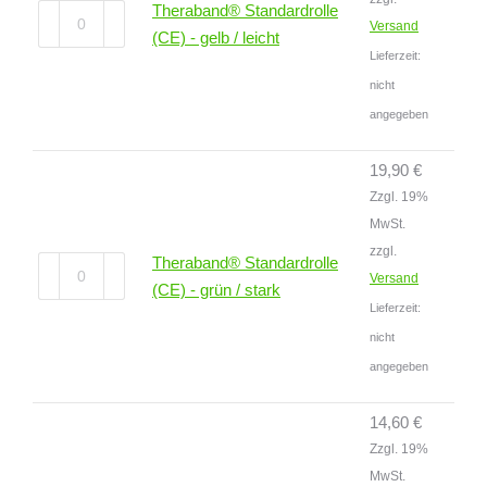
Theraband® Standardrolle
Theraband®
Versand
(CE) - gelb / leicht
Standardrolle
Lieferzeit:
(CE)
nicht
-
angegeben
gelb
/
19,90
€
leicht
Zzgl. 19%
Menge
MwSt.
zzgl.
Theraband® Standardrolle
Theraband®
Versand
(CE) - grün / stark
Standardrolle
Lieferzeit:
(CE)
nicht
-
angegeben
grün
/
14,60
€
stark
Zzgl. 19%
Menge
MwSt.