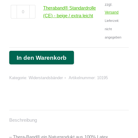
zzgl.
Theraband® Standardrolle
Theraband®
Versand
(CE) - beige / extra leicht
Standardrolle
Lieferzeit:
(CE)
nicht
-
angegeben
beige
/
extra
In den Warenkorb
leicht
Menge
Kategorie:
Widerstandsbänder
Artikelnummer:
10195
Beschreibung
– Thera-Band® ein Naturprodukt aus 100% Latex