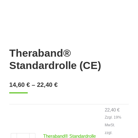
Theraband®
Standardrolle (CE)
Preisspanne:
14,60
€
–
22,40
€
14,60 €
bis
22,40 €
22,40
€
Zzgl. 19%
MwSt.
zzgl.
Theraband® Standardrolle
Theraband®