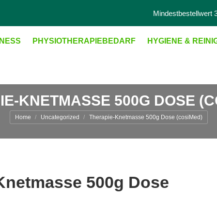
Mindestbestellwert 3
NESS
PHYSIOTHERAPIEBEDARF
HYGIENE & REIN
IE-KNETMASSE 500G DOSE (C
Sie sind hier:
Home
Uncategorized
Therapie-Knetmasse 500g Dose (cosiMed)
Knetmasse 500g Dose