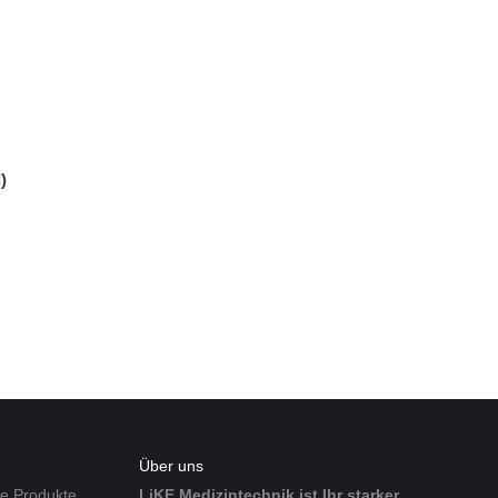
)
Über uns
re Produkte
LiKE Medizintechnik ist Ihr starker