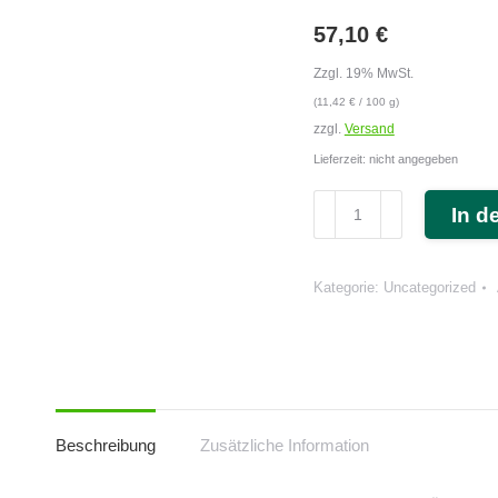
57,10
€
Zzgl. 19% MwSt.
(
11,42
€
/ 100 g)
zzgl.
Versand
Lieferzeit: nicht angegeben
Therapie-
In d
Knetmasse
500g
Dose
Kategorie:
Uncategorized
(cosiMed)
Menge
Beschreibung
Zusätzliche Information