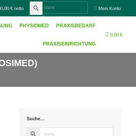
Suche:
0,00 € netto
Mein Konto
IGUNG
PHYSIOMED
PRAXISBEDARF
0,00
€
PRAXISEINRICHTUNG
OSIMED)
Suche…