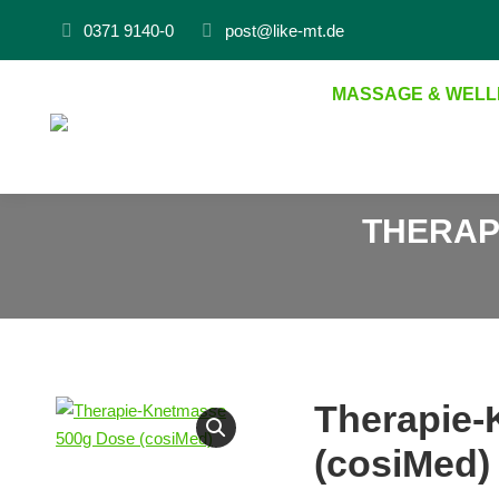
0371 9140-0
post@like-mt.de
MASSAGE & WELL
THERAP
Therapie-
(cosiMed)