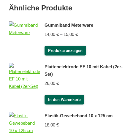
Ähnliche Produkte
Gummiband Meterware
Preisspanne:
14,00
€
–
15,00
€
14,00 €
bis
Produkte anzeigen
15,00 €
Plattenelektrode EF 10 mit Kabel (2er-
Set)
26,00
€
In den Warenkorb
Elastik-Gewebeband 10 x 125 cm
18,00
€