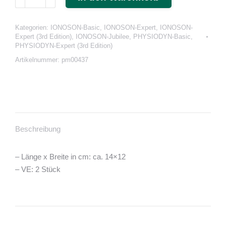
für
Flexoplatten
Kategorien:
IONOSON-Basic
,
IONOSON-Expert
,
IONOSON-
EF
Expert (3rd Edition)
,
IONOSON-Jubilee
,
PHYSIODYN-Basic
,
100
PHYSIODYN-Expert (3rd Edition)
Menge
Artikelnummer:
pm00437
Beschreibung
– Länge x Breite in cm: ca. 14×12
– VE: 2 Stück