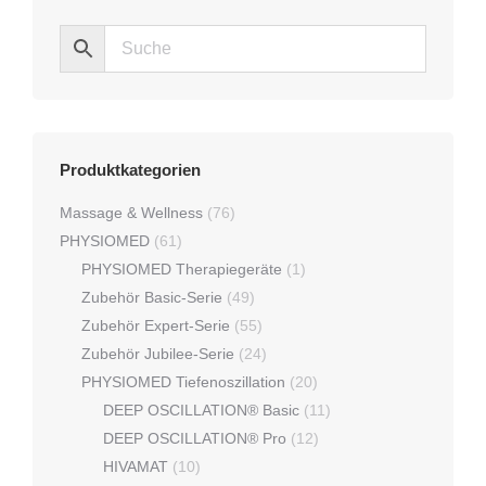
post@like-mt.de
Rechtliches
Kontakt
Impressum
Datenschutz
AGB
Versand & Kosten
Widerrufsrecht
Katalog
Informieren Sie sich über unsere Produkte und Leistungen
im LiKE Medizintechnik
Katalog
und unserer Preisliste.
Über uns
LiKE Medizintechnik ist Ihr starker Partner für
Physiotherapiebedarf & Physiotherapieausstattung
– im
Onlineshop und vor Ort bei Ihnen.