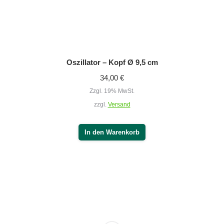
Suche…
Produktkategorien
Massage & Wellness
(76)
PHYSIOMED
(61)
PHYSIOMED Therapiegeräte
(1)
Zubehör Basic-Serie
(49)
Zubehör Expert-Serie
(55)
Zubehör Jubilee-Serie
(24)
PHYSIOMED Tiefenoszillation
(20)
DEEP OSCILLATION® Basic
(11)