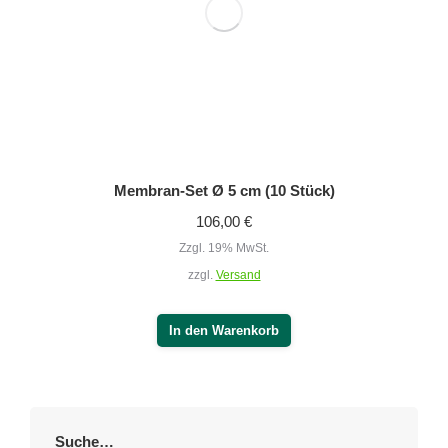
DEEP OSCILLATION® Pro
(12)
HIVAMAT
(10)
Ergofit
(0)
Physiotherapiebedarf
(22)
Hygiene & Reinigung
(9)
Praxisbedarf
(15)
Kontakt
Boettcherstraße 10
09117 Chemnitz
Telefon
+49 371 9140-0
E-Mail