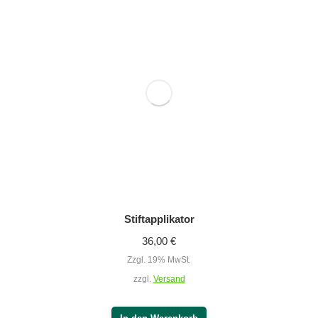
Stiftapplikator
36,00
€
Zzgl. 19% MwSt.
zzgl.
Versand
In den Warenkorb
Titan-Kontaktelement
36,00
€
Zzgl. 19% MwSt.
zzgl.
Versand
In den Warenkorb