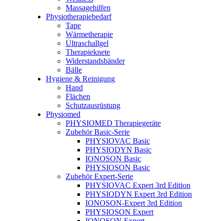
Massagehilfen
Physiotherapiebedarf
Tape
Wärmetherapie
Ultraschallgel
Therapieknete
Widerstandsbänder
Bälle
Hygiene & Reinigung
Hand
Flächen
Schutzausrüstung
Physiomed
PHYSIOMED Therapiegeräte
Zubehör Basic-Serie
PHYSIOVAC Basic
PHYSIODYN Basic
IONOSON Basic
PHYSIOSON Basic
Zubehör Expert-Serie
PHYSIOVAC Expert 3rd Edition
PHYSIODYN Expert 3rd Edition
IONOSON-Expert 3rd Edition
PHYSIOSON Expert
IONOSON Expert