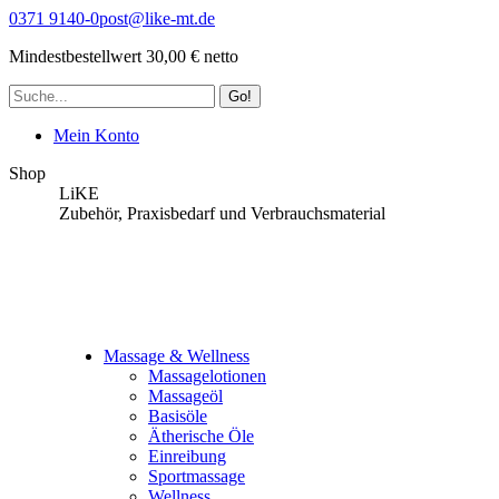
Zum
0371 9140-0
post@like-mt.de
Inhalt
Mindestbestellwert 30,00 € netto
springen
Suche:
Mein Konto
Shop
LiKE
Zubehör, Praxisbedarf und Verbrauchsmaterial
Massage & Wellness
Massagelotionen
Massageöl
Basisöle
Ätherische Öle
Einreibung
Sportmassage
Wellness