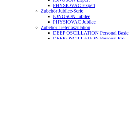
PHYSIOVAC Expert
Zubehör Jubilee-Serie
IONOSON Jubilee
PHYSIOVAC Jubilee
Zubehör Tiefenoszillation
DEEP OSCILLATION Personal Basic
DEEP OSCILLATION Personal Pro
Hivamat
Praxisbedarf
Praxisorganisation
Liegenbezüge
Nasenschlitztücher
Erste Hilfe
Praxiseinrichtung
0,00
€
Warenkorb ansehen
Kasse
Keine Produkte im Warenkorb.
Massage & Wellness
Massagelotionen
Massageöl
Basisöle