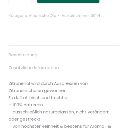
30
ml
(cosiMed)
Kategorie:
Ätherische Öle
Artikelnummer:
30114
Menge
Beschreibung
Zusätzliche Information
Zitronenöl wird durch Auspressen von
Zitronenschalen gewonnen.
Es duftet frisch und fruchtig.
– 100% naturrein
– ausschließlich naturbelassen, nicht verändert
oder gestreckt
– von höchster Reinheit & bestens für Aroma- &