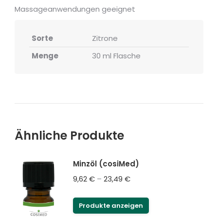
Massageanwendungen geeignet
Sorte
Zitrone
Menge
30 ml Flasche
Ähnliche Produkte
Minzöl (cosiMed)
Preisspanne:
9,62
€
–
23,49
€
9,62 €
bis
Produkte anzeigen
23,49 €