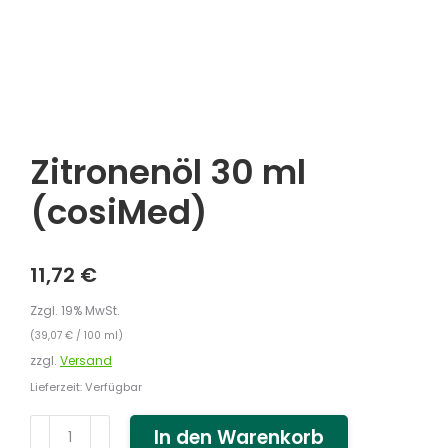
Zitronenöl 30 ml
(cosiMed)
11,72
€
Zzgl. 19% MwSt.
(
39,07
€
/ 100 ml)
zzgl.
Versand
Lieferzeit: Verfügbar
Zitronenöl
In den Warenkorb