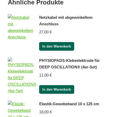
Ähnliche Produkte
Netzkabel mit abgewinkeltem
Anschluss
27,00
€
In den Warenkorb
PHYSIOPADS-Klebeelektrode für
DEEP OSCILLATION® (4er-Set)
11,00
€
In den Warenkorb
Elastik-Gewebeband 10 x 125 cm
18,00
€