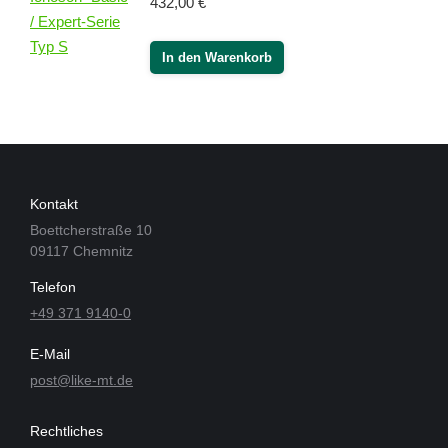
432,00
€
In den Warenkorb
Kontakt
Boettcherstraße 10
09117 Chemnitz
Telefon
+49 371 9140-0
E-Mail
post@like-mt.de
Rechtliches