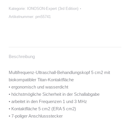
MHz
5
Kategorie:
IONOSON-Expert (3rd Edition)
cm²
Artikelnummer:
pm55741
Menge
Beschreibung
Multifrequenz-Ultraschall-Behandlungskopf 5 cm2 mit
biokompatibler Titan-Kontaktfläche
• ergonomisch und wasserdicht
• höchstmögliche Sicherheit in der Schallabgabe
• arbeitet in den Frequenzen 1 und 3 MHz
• Kontaktfläche 5 cm2 (ERA 5 cm2)
• 7-poliger Anschlussstecker