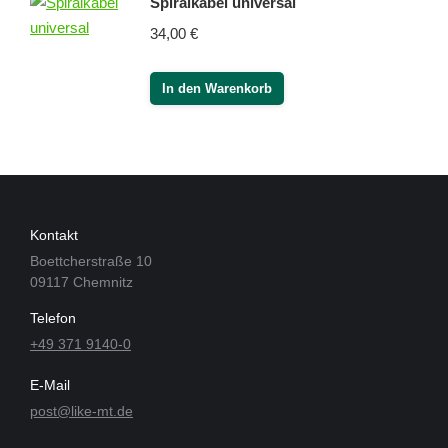
Spiralkabel universal
34,00
€
In den Warenkorb
Kontakt
Boettcherstraße 10
09117 Chemnitz
Telefon
+49 371 9140-0
E-Mail
post@like-mt.de